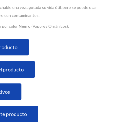
hable una vez agotada su vida útil, pero se puede usar
re con contaminantes.
n por color
Negro
(Vapores Orgánicos).
producto
el producto
tivos
ste producto