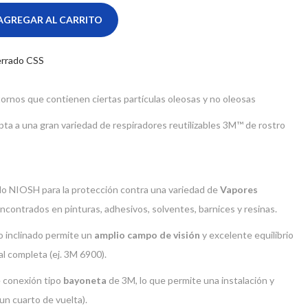
AGREGAR AL CARRITO
cerrado CSS
rnos que contienen ciertas partículas oleosas y no oleosas
ta a una gran variedad de respiradores reutilizables 3M™ de rostro
do NIOSH para la protección contra una variedad de
Vapores
encontrados en pinturas, adhesivos, solventes, barnices y resinas.
 inclinado permite un
amplio campo de visión
y excelente equilibrio
al completa (ej. 3M 6900).
e conexión tipo
bayoneta
de 3M, lo que permite una instalación y
un cuarto de vuelta).