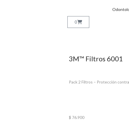
Odontolo
0
3M™ Filtros 6001
Pack 2 Filtros – Protección cont
$
76.900