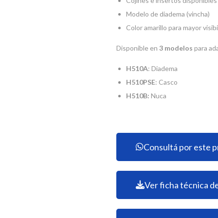
Cojines e insertos disponible
Modelo de diadema (vincha)
Color amarillo para mayor visibi
Disponible en
3 modelos
para ad
H510A
: Diadema
H510PSE
: Casco
H510B:
Nuca
Consultá por este 
Ver ficha técnica d