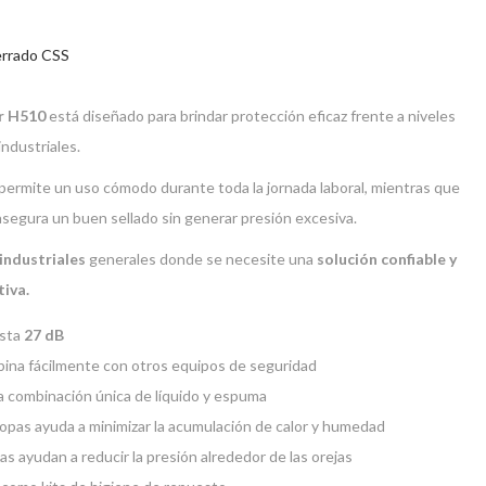
cerrado CSS
r H510
está diseñado para brindar protección eficaz frente a niveles
ndustriales.
permite un uso cómodo durante toda la jornada laboral, mientras que
segura un buen sellado sin generar presión excesiva.
industriales
generales donde se necesite una
solución confiable y
tiva.
asta
27 dB
mbina fácilmente con otros equipos de seguridad
na combinación única de líquido y espuma
copas ayuda a minimizar la acumulación de calor y humedad
as ayudan a reducir la presión alrededor de las orejas